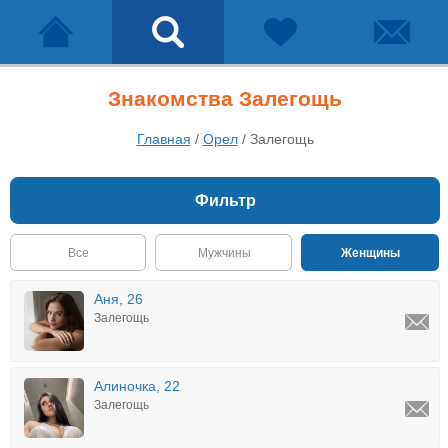
Знакомства Залегощь
Главная
/
Орел
/
Залегощь
Фильтр
Все
Мужчины
Женщины
Аня, 26
Залегощь
Алиночка, 22
Залегощь