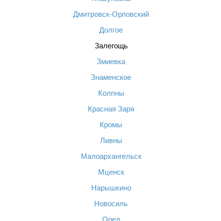
Дмитровск-Орловский
Долгое
Залегощь
Змиевка
Знаменское
Колпны
Красная Заря
Кромы
Ливны
Малоархангельск
Мценск
Нарышкино
Новосиль
Орел