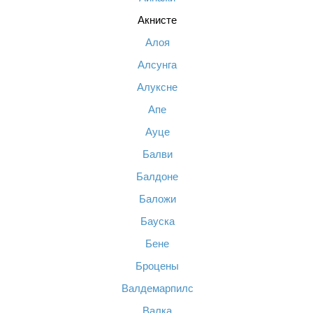
Акнисте
Алоя
Алсунга
Алуксне
Апе
Ауце
Балви
Балдоне
Баложи
Бауска
Бене
Броцены
Валдемарпилс
Валка