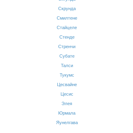
Скрунда
Смилтене
Стайцеле
Стенде
Стренчи
Субате
Талси
Тукумс
Цесвайне
Цесис
Элея
Юрмала
Яунелгава