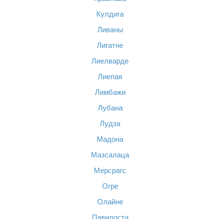
Кулдига
Ливаны
Лигатне
Лиелварде
Лиепая
Лимбажи
Лубана
Лудза
Мадона
Мазсалаца
Мерсрагс
Огре
Олайне
Павилоста