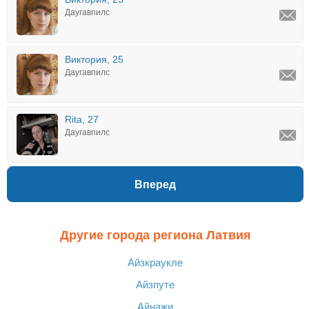
Даугавпилс
Виктория, 25
Даугавпилс
Rita, 27
Даугавпилс
Вперед
Другие города региона Латвия
Айзкраукле
Айзпуте
Айнажи