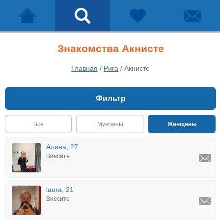
Знакомства Акнисте
Главная
/
Рига
/
Акнисте
Фильтр
Все
Мужчины
Женщины
Алина, 27
Виесите
laura, 21
Виесите