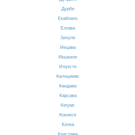
Дурбе
Екабпилс
Елгава
Зилупе
Иецава
Икшкиле
Илуксте
Калнциемс
Кандава
Карсава
Кегумс
Кокнесе
Колка
Краслава