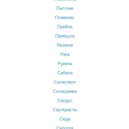
Пилтене
Плявиняс
Прейли
Приекуле
Резекне
Рига
Руиена
Сабиле
Саласпилс
Салацгрива
Салдус
Саулкрасты
Седа
Сигулда