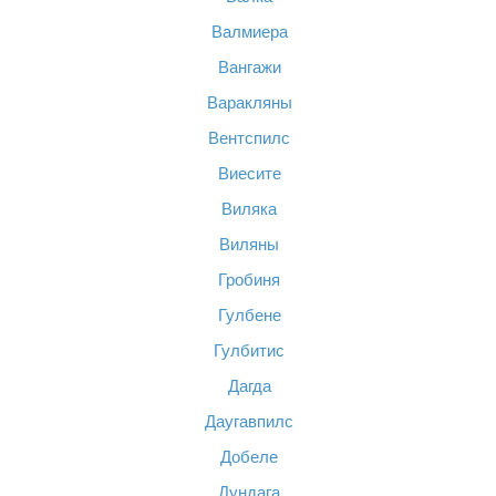
Валмиера
Вангажи
Варакляны
Вентспилс
Виесите
Виляка
Виляны
Гробиня
Гулбене
Гулбитис
Дагда
Даугавпилс
Добеле
Дундага