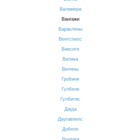
Валмиера
Вангажи
Варакляны
Вентспилс
Виесите
Виляка
Виляны
Гробиня
Гулбене
Гулбитис
Дагда
Даугавпилс
Добеле
Дундага