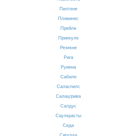
Пилтене
Плявиняс
Прейли
Приекуле
Резекне
Рига
Руиена
Сабиле
Саласпилс
Салацгрива
Салдус
Саулкрасты
Седа
Сигулда