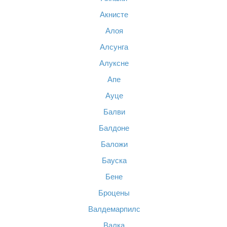
Акнисте
Алоя
Алсунга
Алуксне
Апе
Ауце
Балви
Балдоне
Баложи
Бауска
Бене
Броцены
Валдемарпилс
Валка