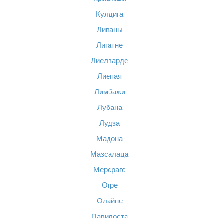
Кулдига
Ливаны
Лигатне
Лиелварде
Лиепая
Лимбажи
Лубана
Лудза
Мадона
Мазсалаца
Мерсрагс
Огре
Олайне
Павилоста