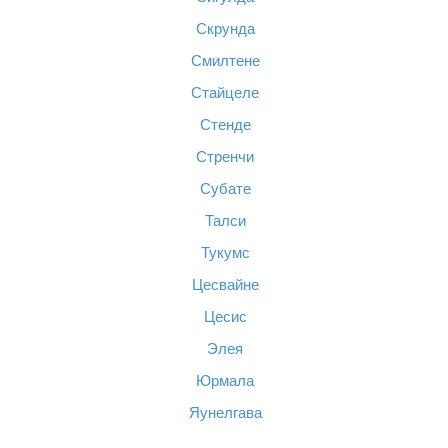
Скрунда
Смилтене
Стайцеле
Стенде
Стренчи
Субате
Талси
Тукумс
Цесвайне
Цесис
Элея
Юрмала
Яунелгава