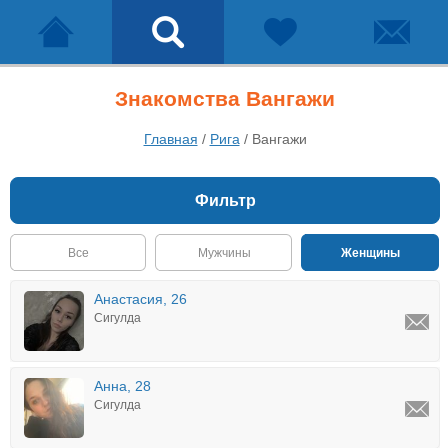
Знакомства Вангажи
Главная
/
Рига
/
Вангажи
Фильтр
Все
Мужчины
Женщины
Анастасия, 26
Сигулда
Анна, 28
Сигулда