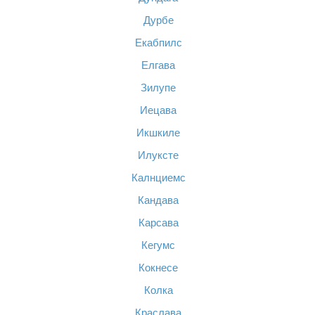
Дурбе
Екабпилс
Елгава
Зилупе
Иецава
Икшкиле
Илуксте
Калнциемс
Кандава
Карсава
Кегумс
Кокнесе
Колка
Краслава