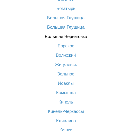
Богатырь
Большая Глушица
Большая Глущица
Большая Черниговка
Борское
Волжский
Жигулевск
Зольное
Исаклы
Камышла
Кинель
Кинель-Черкассы
Клявлино
Кошки