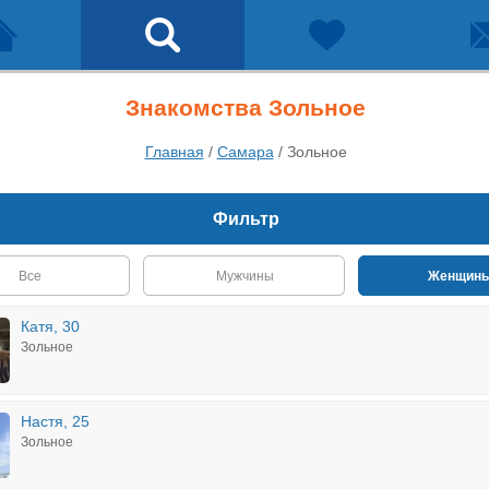
Знакомства Зольное
Главная
/
Самара
/
Зольное
Фильтр
Все
Мужчины
Женщин
Катя, 30
Зольное
Настя, 25
Зольное