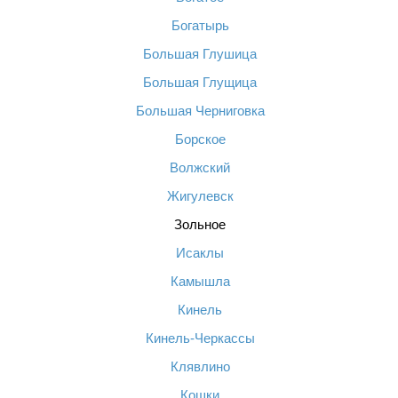
Богатырь
Большая Глушица
Большая Глущица
Большая Черниговка
Борское
Волжский
Жигулевск
Зольное
Исаклы
Камышла
Кинель
Кинель-Черкассы
Клявлино
Кошки