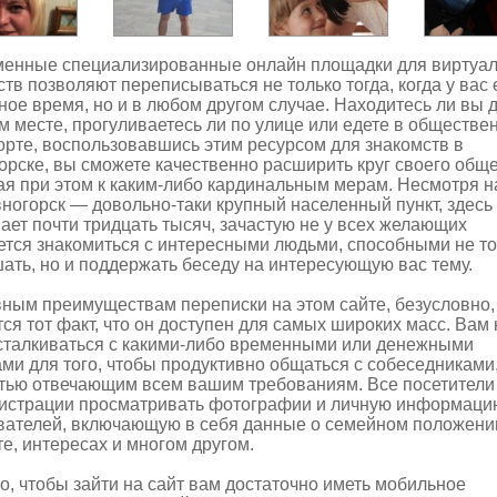
енные специализированные онлайн площадки для виртуа
тв позволяют переписываться не только тогда, когда у вас 
ное время, но и в любом другом случае. Находитесь ли вы 
м месте, прогуливаетесь ли по улице или едете в обществе
орте, воспользовавшись этим ресурсом для
знакомств в
орске
, вы сможете качественно расширить круг своего обще
ая при этом к каким-либо кардинальным мерам. Несмотря на
вногорск — довольно-таки крупный населенный пункт, здесь
ает почти тридцать тысяч, зачастую не у всех желающих
ется знакомиться с интересными людьми, способными не т
ать, но и поддержать беседу на интересующую вас тему.
вным преимуществам переписки на этом сайте, безусловно,
ся тот факт, что он доступен для самых широких масс. Вам 
сталкиваться с какими-либо временными или денежными
ами для того, чтобы продуктивно общаться с собеседниками
тью отвечающим всем вашим требованиям. Все посетители
гистрации просматривать фотографии и личную информаци
вателей, включающую в себя данные о семейном положени
те, интересах и многом другом.
го, чтобы зайти на сайт вам достаточно иметь мобильное