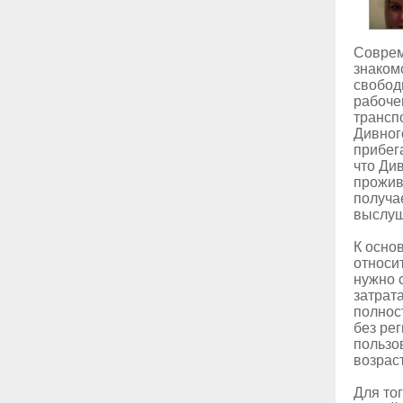
Соврем
знакомс
свобод
рабоче
трансп
Дивног
прибег
что Ди
прожив
получа
выслуш
К осно
относит
нужно 
затрат
полнос
без ре
пользо
возрас
Для то