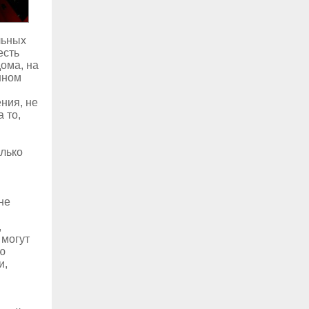
льных
есть
дома, на
нном
ния, не
 то,
олько
не
,
 могут
ю
и,