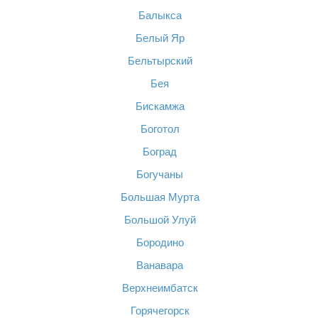
Балыкса
Белый Яр
Бельтырский
Бея
Бискамжа
Боготол
Боград
Богучаны
Большая Мурта
Большой Улуй
Бородино
Ванавара
Верхнеимбатск
Горячегорск