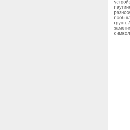
устрой
паутин
разноо
пообща
групп.
заметн
символ