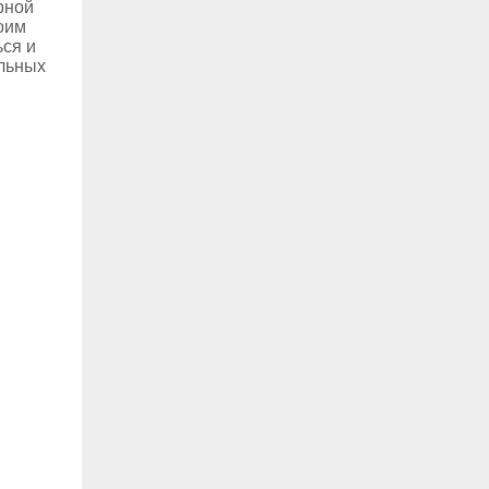
рной
воим
ься и
альных
и