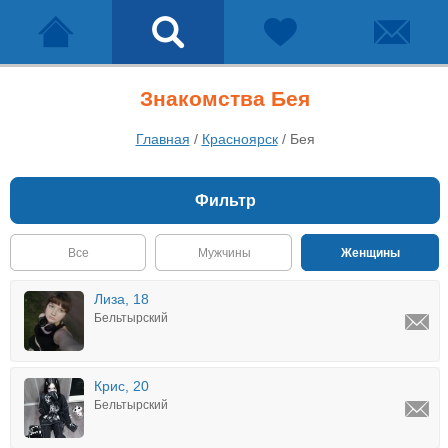
Знакомства Бея
Главная
/
Красноярск
/
Бея
Фильтр
Все
Мужчины
Женщины
Лиза, 18
Бельтырский
Крис, 20
Бельтырский