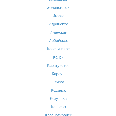
Зеленогорск
Игарка
Идринское
Иланский
Ирбейское
Казачинское
Канск
Каратузское
Караул
Кежма
Кодинск
Козулька
Копьево
Краснотуранск