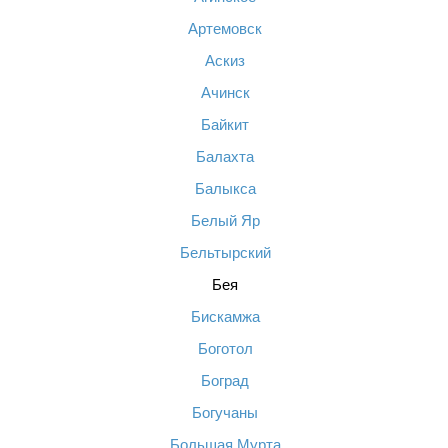
Артемовск
Аскиз
Ачинск
Байкит
Балахта
Балыкса
Белый Яр
Бельтырский
Бея
Бискамжа
Боготол
Боград
Богучаны
Большая Мурта