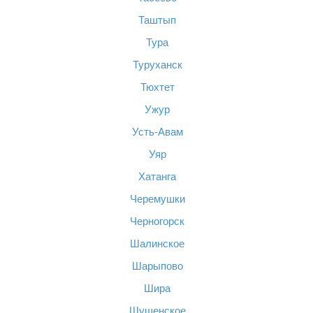
Таштып
Тура
Туруханск
Тюхтет
Ужур
Усть-Авам
Уяр
Хатанга
Черемушки
Черногорск
Шалинское
Шарыпово
Шира
Шушенское