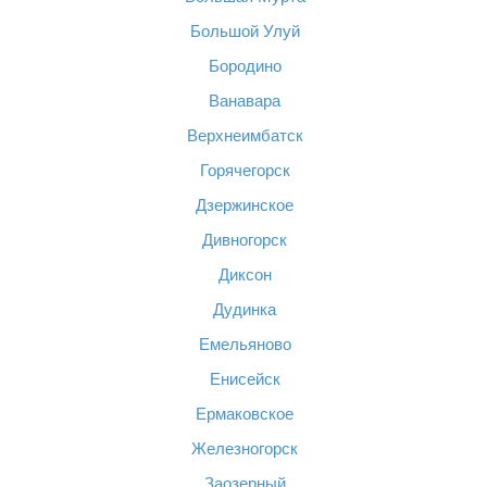
Большой Улуй
Бородино
Ванавара
Верхнеимбатск
Горячегорск
Дзержинское
Дивногорск
Диксон
Дудинка
Емельяново
Енисейск
Ермаковское
Железногорск
Заозерный