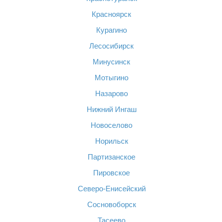
Красноярск
Курагино
Лесосибирск
Минусинск
Мотыгино
Назарово
Нижний Ингаш
Новоселово
Норильск
Партизанское
Пировское
Северо-Енисейский
Сосновоборск
Тасеево