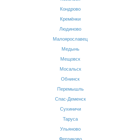
Кондрово
Кремёнки
Людиново
Малоярославец
Медынь
Мещовск
Мосальск
Обнинск
Перемышль
Спас-Деменск
Сухиничи
Таруса
Ульяново
Ферзиково