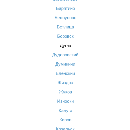
Барятино
Белоусово
Бетлица
Боровск
Дугна
Дудоровский
Думиничи
Еленский
Жиздра
Жуков
Износки
Калуга
Киров
Козельск