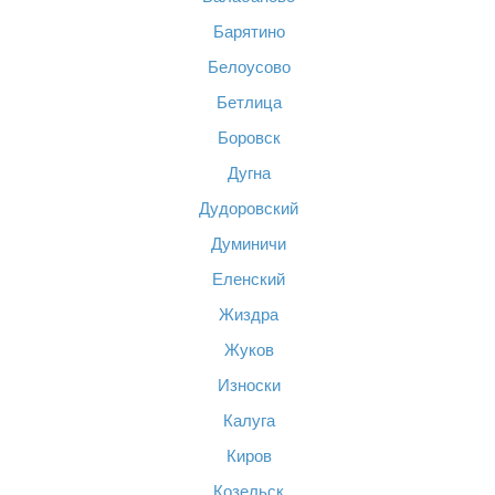
Барятино
Белоусово
Бетлица
Боровск
Дугна
Дудоровский
Думиничи
Еленский
Жиздра
Жуков
Износки
Калуга
Киров
Козельск