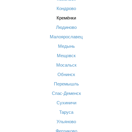
Кондрово
Кремёнки
Людиново
Малоярославец
Медынь
Мещовск
Мосальск
Обнинск
Перемышль
Спас-Деменск
Сухиничи
Таруса
Ульяново
Ферзиково