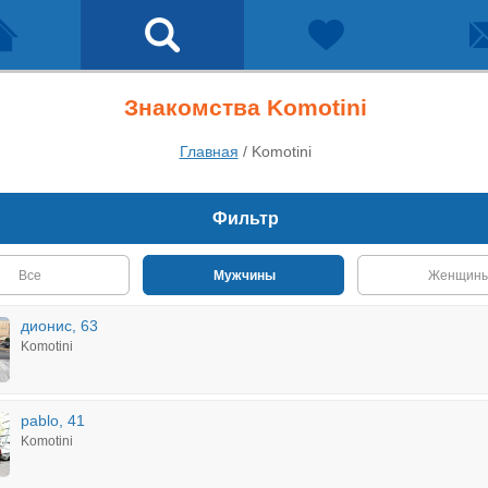
Знакомства Komotini
Главная
/
Komotini
Фильтр
Все
Мужчины
Женщин
дионис, 63
Komotini
pablo, 41
Komotini