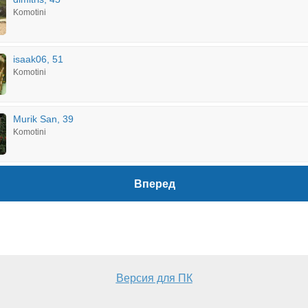
Komotini
isaak06, 51
Komotini
Murik San, 39
Komotini
Вперед
Версия для ПК