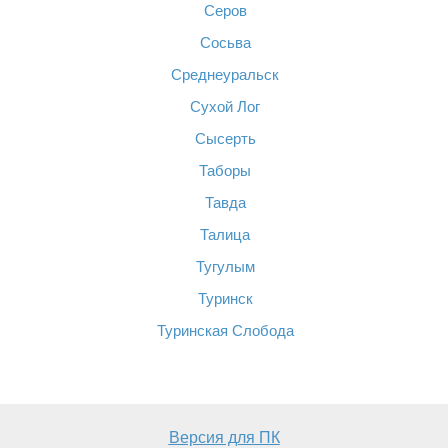
Серов
Сосьва
Среднеуральск
Сухой Лог
Сысерть
Таборы
Тавда
Талица
Тугулым
Туринск
Туринская Слобода
Версия для ПК