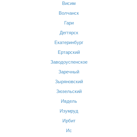
Висим
Волчанск
Гари
Дегтярск
Екатеринбург
Ертарский
Заводоуспенское
Заречный
Зыряновский
Зюзельский
Ивдель
Изумруд
Ирбит
Ис