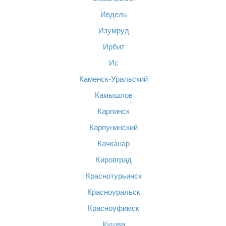
Ивдель
Изумруд
Ирбит
Ис
Каменск-Уральский
Камышлов
Карпинск
Карпунинский
Качканар
Кировград
Краснотурьинск
Красноуральск
Красноуфимск
Кушва