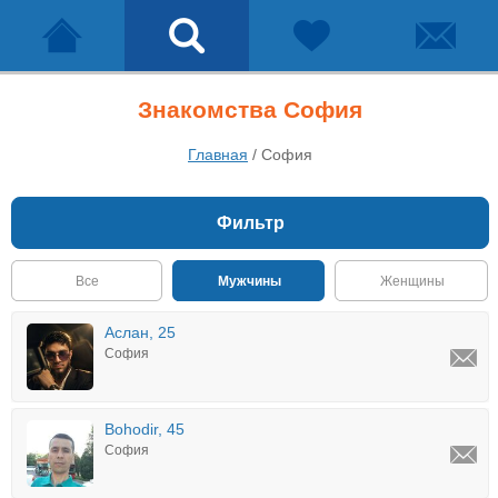
Знакомства София
Главная
/
София
Фильтр
Все
Мужчины
Женщины
Аслан, 25
София
Bohodir, 45
София