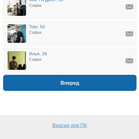
София
Toto, 50
София
Илья, 18
София
Вперед
Версия для ПК