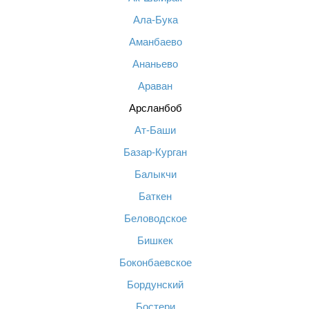
Ала-Бука
Аманбаево
Ананьево
Араван
Арсланбоб
Ат-Баши
Базар-Курган
Балыкчи
Баткен
Беловодское
Бишкек
Боконбаевское
Бордунский
Бостери