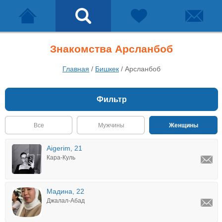
Знакомства Арсланбоб
Главная
/
Бишкек
/
Арсланбоб
Фильтр
Все
Мужчины
Женщины
Aigerim, 21
Кара-Куль
Мадина, 22
Джалал-Абад