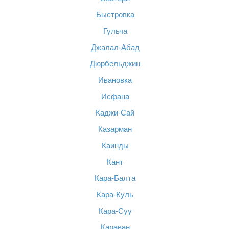
Быстровка
Гульча
Джалал-Абад
Дюрбельджин
Ивановка
Исфана
Каджи-Сай
Казарман
Каинды
Кант
Кара-Балта
Кара-Куль
Кара-Суу
Караван