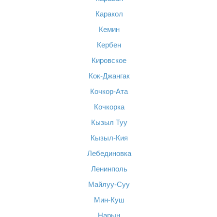
Каракол
Кемин
Кербен
Кировское
Кок-Джангак
Кочкор-Ата
Кочкорка
Кызыл Туу
Кызыл-Кия
Лебединовка
Ленинполь
Майлуу-Суу
Мин-Куш
Нарын