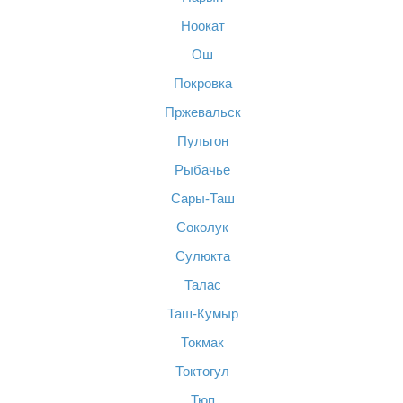
Ноокат
Ош
Покровка
Пржевальск
Пульгон
Рыбачье
Сары-Таш
Соколук
Сулюкта
Талас
Таш-Кумыр
Токмак
Токтогул
Тюп