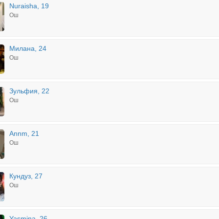
Nuraisha, 19
Ош
Милана, 24
Ош
Зульфия, 22
Ош
Annm, 21
Ош
Кундуз, 27
Ош
Yasmina, 26