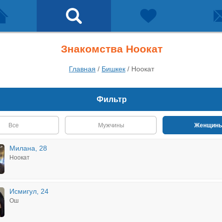
Знакомства Ноокат
Главная
/
Бишкек
/
Ноокат
Фильтр
Все
Мужчины
Женщин
Милана, 28
Ноокат
Исмигул, 24
Ош