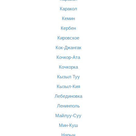
Каракол
Кемин
Кербен
Кировское
Кок-Джангак
Кочкор-Ата
Кочкорка
Кызыл Туу
Кызыл-Кия
Лебединовка
Ленинполь
Майлуу-Суу
Мин-Куш
Нарын