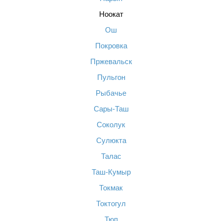
Ноокат
Ош
Покровка
Пржевальск
Пульгон
Рыбачье
Сары-Таш
Соколук
Сулюкта
Талас
Таш-Кумыр
Токмак
Токтогул
Тюп