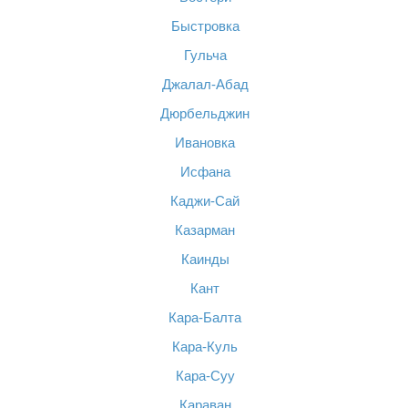
Быстровка
Гульча
Джалал-Абад
Дюрбельджин
Ивановка
Исфана
Каджи-Сай
Казарман
Каинды
Кант
Кара-Балта
Кара-Куль
Кара-Суу
Караван