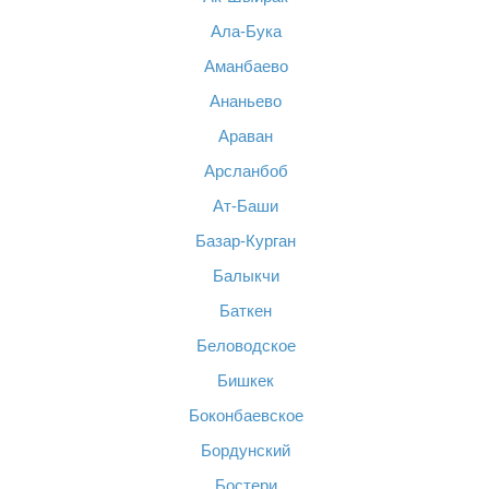
Ала-Бука
Аманбаево
Ананьево
Араван
Арсланбоб
Ат-Баши
Базар-Курган
Балыкчи
Баткен
Беловодское
Бишкек
Боконбаевское
Бордунский
Бостери