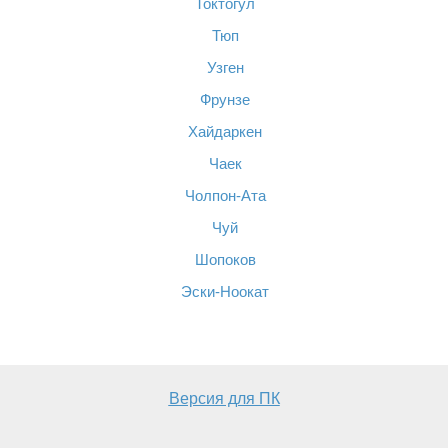
Токтогул
Тюп
Узген
Фрунзе
Хайдаркен
Чаек
Чолпон-Ата
Чуй
Шопоков
Эски-Ноокат
Версия для ПК