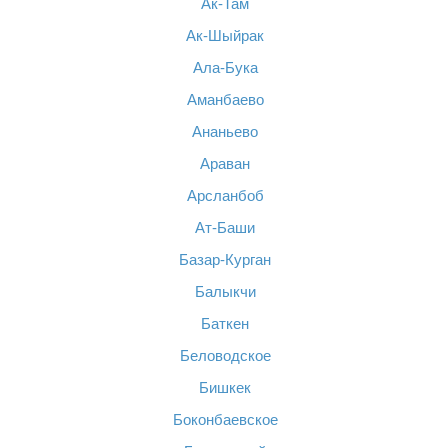
Ак-Там
Ак-Шыйрак
Ала-Бука
Аманбаево
Ананьево
Араван
Арсланбоб
Ат-Баши
Базар-Курган
Балыкчи
Баткен
Беловодское
Бишкек
Боконбаевское