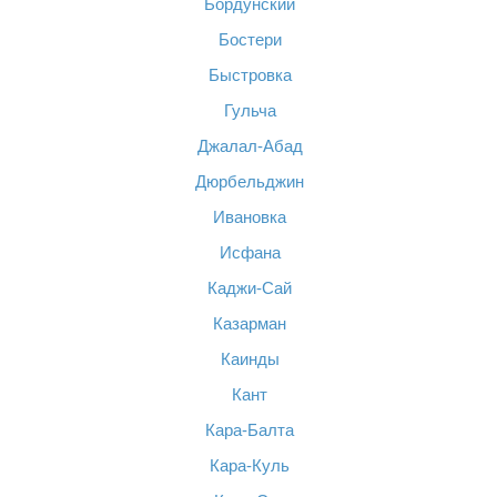
Бордунский
Бостери
Быстровка
Гульча
Джалал-Абад
Дюрбельджин
Ивановка
Исфана
Каджи-Сай
Казарман
Каинды
Кант
Кара-Балта
Кара-Куль