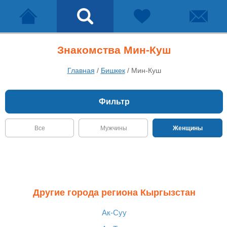
Знакомства Мин-Куш
Главная
/
Бишкек
/
Мин-Куш
Фильтр
Все
Мужчины
Женщины
Другие города региона Кыргызстан
Ак-Суу