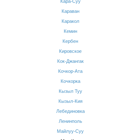
Кара-Суу
Караван
Каракол
Кемин
Кербен
Кировское
Кок-Джангак
Кочкор-Ата
Кочкорка
Кызыл Туу
Кызыл-Кия
Лебединовка
Ленинполь
Майлуу-Суу