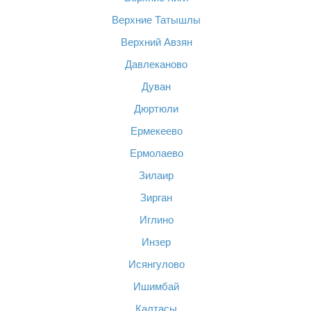
Верхние Татышлы
Верхний Авзян
Давлеканово
Дуван
Дюртюли
Ермекеево
Ермолаево
Зилаир
Зирган
Иглино
Инзер
Исянгулово
Ишимбай
Калтасы