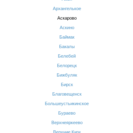
Архангелькое
Аскарово
Аскино
Баймак
Бакалы
Белебей
Белорецк
Бижбуляк
Бирск
Благовещенск
Большеустьикинское
Бураево
Верхнеяркеево
Верхние Киги