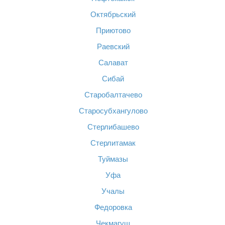
Октябрьский
Приютово
Раевский
Салават
Сибай
Старобалтачево
Старосубхангулово
Стерлибашево
Стерлитамак
Туймазы
Уфа
Учалы
Федоровка
Чекмагуш