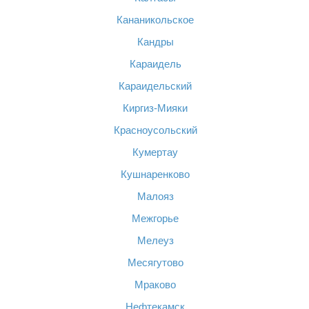
Кананикольское
Кандры
Караидель
Караидельский
Киргиз-Мияки
Красноусольский
Кумертау
Кушнаренково
Малояз
Межгорье
Мелеуз
Месягутово
Мраково
Нефтекамск