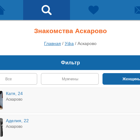
Знакомства Аскарово
Главная
/
Уфа
/
Аскарово
Фильтр
Все
Мужчины
Женщин
Катя, 24
Аскарово
Аделия, 22
Аскарово