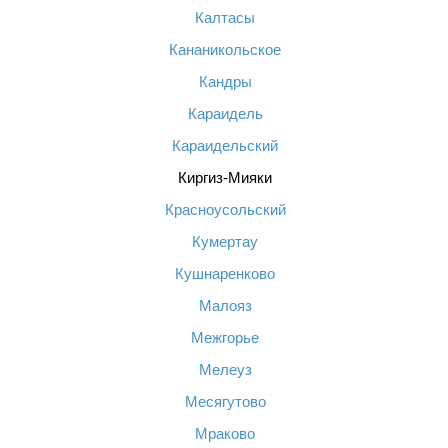
Калтасы
Кананикольское
Кандры
Караидель
Караидельский
Киргиз-Мияки
Красноусольский
Кумертау
Кушнаренково
Малояз
Межгорье
Мелеуз
Месягутово
Мраково