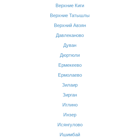
Верхние Киги
Верхние Татышлы
Верхний Авзян
Давлеканово
Дуван
Дюртюли
Ермекеево
Ермолаево
Зилаир
Зирган
Иглино
Инзер
Исянгулово
Ишимбай