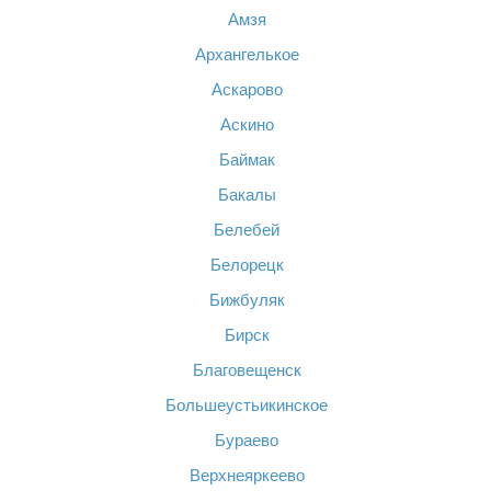
Амзя
Архангелькое
Аскарово
Аскино
Баймак
Бакалы
Белебей
Белорецк
Бижбуляк
Бирск
Благовещенск
Большеустьикинское
Бураево
Верхнеяркеево