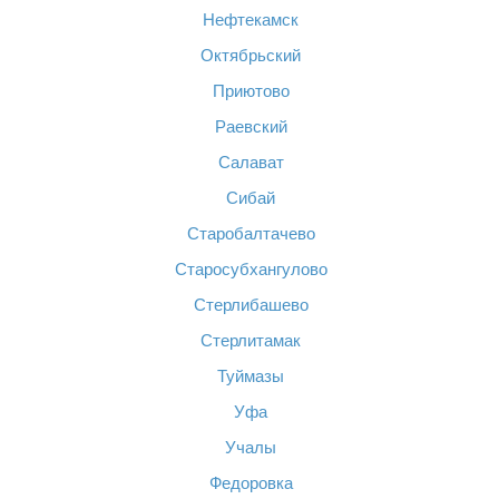
Нефтекамск
Октябрьский
Приютово
Раевский
Салават
Сибай
Старобалтачево
Старосубхангулово
Стерлибашево
Стерлитамак
Туймазы
Уфа
Учалы
Федоровка