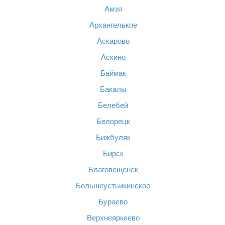
Амзя
Архангелькое
Аскарово
Аскино
Баймак
Бакалы
Белебей
Белорецк
Бижбуляк
Бирск
Благовещенск
Большеустьикинское
Бураево
Верхнеяркеево