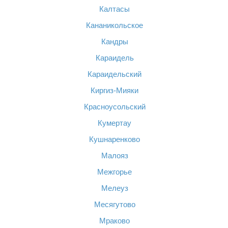
Калтасы
Кананикольское
Кандры
Караидель
Караидельский
Киргиз-Мияки
Красноусольский
Кумертау
Кушнаренково
Малояз
Межгорье
Мелеуз
Месягутово
Мраково