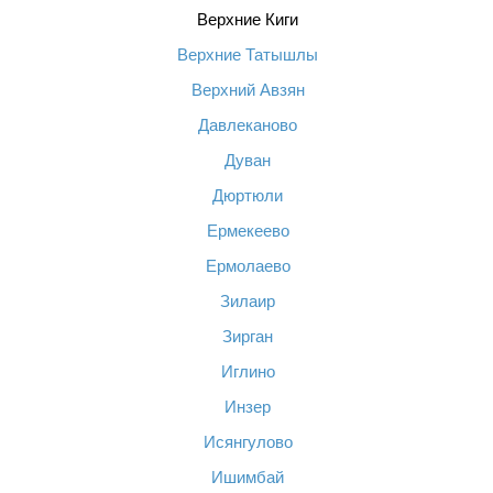
Верхние Киги
Верхние Татышлы
Верхний Авзян
Давлеканово
Дуван
Дюртюли
Ермекеево
Ермолаево
Зилаир
Зирган
Иглино
Инзер
Исянгулово
Ишимбай