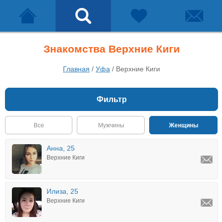
Знакомства Верхние Киги
Главная
/
Уфа
/
Верхние Киги
Фильтр
Все
Мужчины
Женщины
Анна, 25
Верхние Киги
Илиза, 25
Верхние Киги