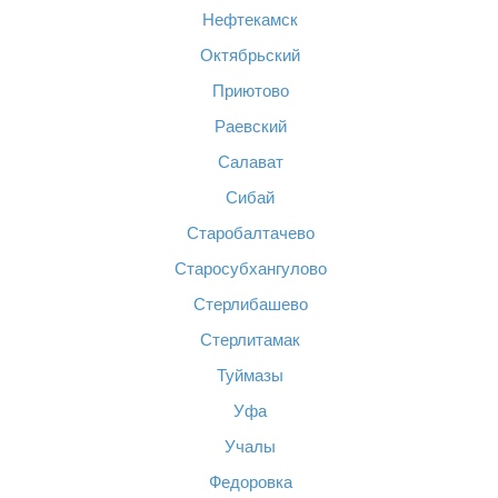
Нефтекамск
Октябрьский
Приютово
Раевский
Салават
Сибай
Старобалтачево
Старосубхангулово
Стерлибашево
Стерлитамак
Туймазы
Уфа
Учалы
Федоровка