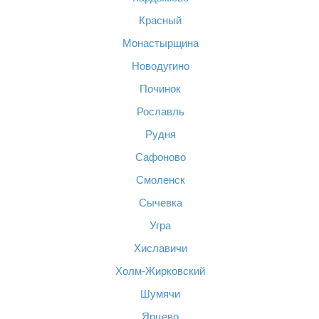
Красный
Монастырщина
Новодугино
Починок
Рославль
Рудня
Сафоново
Смоленск
Сычевка
Угра
Хиславичи
Холм-Жирковский
Шумячи
Ярцево