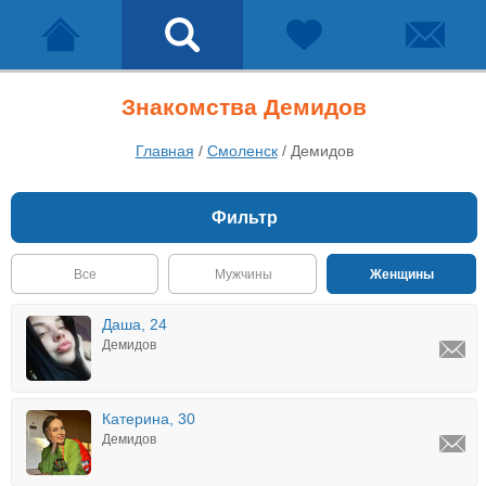
Знакомства Демидов
Главная
/
Смоленск
/
Демидов
Фильтр
Все
Мужчины
Женщины
Даша, 24
Демидов
Катерина, 30
Демидов