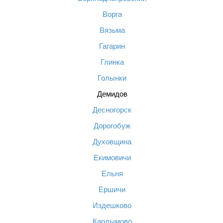
Ворга
Вязьма
Гагарин
Глинка
Голынки
Демидов
Десногорск
Дорогобуж
Духовщина
Екимовичи
Ельня
Ершичи
Издешково
Кардымово