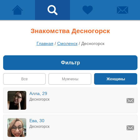
Знакомства Десногорск
Главная
/
Смоленск
/
Десногорск
Фильтр
Все
Мужчины
Женщины
Алла, 29
Десногорск
Ева, 30
Десногорск