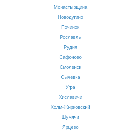
Монастырщина
Новодугино
Починок
Рославль
Рудня
Сафоново
Смоленск
Сычевка
Угра
Хиславичи
Холм-Жирковский
Шумячи
Ярцево