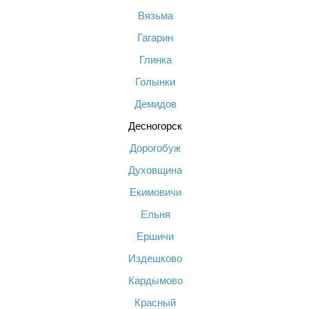
Вязьма
Гагарин
Глинка
Голынки
Демидов
Десногорск
Дорогобуж
Духовщина
Екимовичи
Ельня
Ершичи
Издешково
Кардымово
Красный