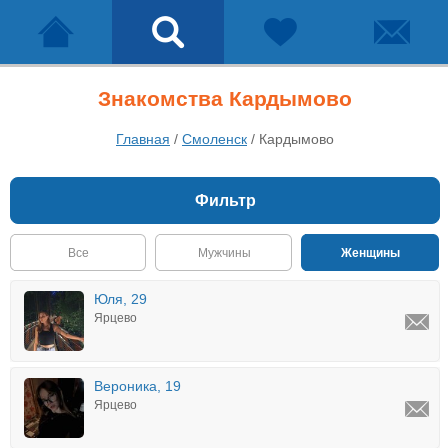
Знакомства Кардымово
Главная
/
Смоленск
/
Кардымово
Фильтр
Все
Мужчины
Женщины
Юля, 29
Ярцево
Вероника, 19
Ярцево