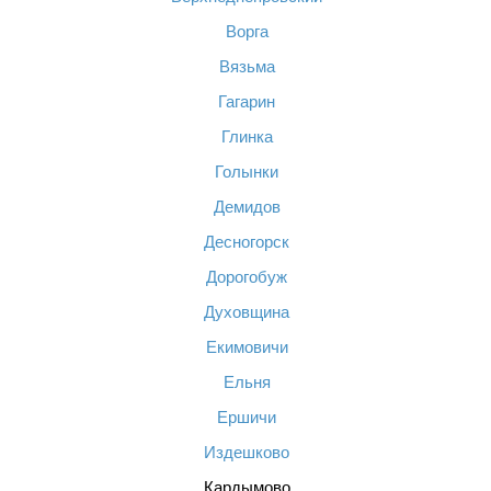
Ворга
Вязьма
Гагарин
Глинка
Голынки
Демидов
Десногорск
Дорогобуж
Духовщина
Екимовичи
Ельня
Ершичи
Издешково
Кардымово