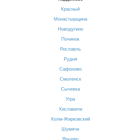
Красный
Монастырщина
Новодугино
Починок
Рославль
Рудня
Сафоново
Смоленск
Сычевка
Угра
Хиславичи
Холм-Жирковский
Шумячи
Ярцево