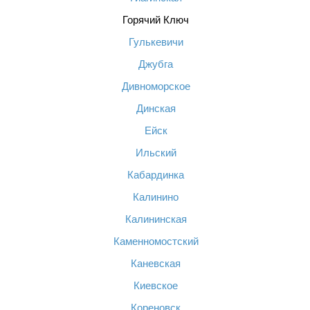
Горячий Ключ
Гулькевичи
Джубга
Дивноморское
Динская
Ейск
Ильский
Кабардинка
Калинино
Калининская
Каменномостский
Каневская
Киевское
Кореновск