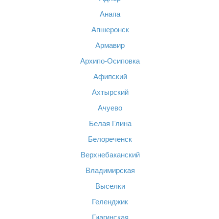
Анапа
Апшеронск
Армавир
Архипо-Осиповка
Афипский
Ахтырский
Ачуево
Белая Глина
Белореченск
Верхнебаканский
Владимирская
Выселки
Геленджик
Гиагинская