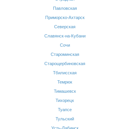
Павловская
Приморско-Ахтарск
Северская
Славянск-на-Кубани
Сочи
Староминская
Старощербиновская
Тбилисская
Темрюк
Тимашевск
Тихорецк
Туапсе
Тульский
Усть-Лабинск