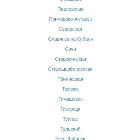
Павловская
Приморско-Ахтарск
Северская
Славянск-на-Кубани
Сочи
Староминская
Старощербиновская
Тбилисская
Темрюк
Тимашевск
Тихорецк
Туапсе
Тульский
Усть-Лабинск