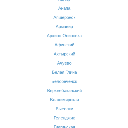
Анапа
Апшеронск
Армавир
Архипо-Осиповка
Афипский
Ахтырский
Ачуево
Белая Глина
Белореченск
Верхнебаканский
Владимирская
Выселки
Геленджик
Гиагинская