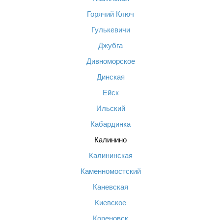
Горячий Ключ
Гулькевичи
Джубга
Дивноморское
Динская
Ейск
Ильский
Кабардинка
Калинино
Калининская
Каменномостский
Каневская
Киевское
Кореновск