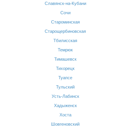
Славянск-на-Кубани
Сочи
Староминская
Старощербиновская
Тбилисская
Темрюк
Тимашевск
Тихорецк
Туапсе
Тульский
Усть-Лабинск
Хадыженск
Хоста
Шовгеновский